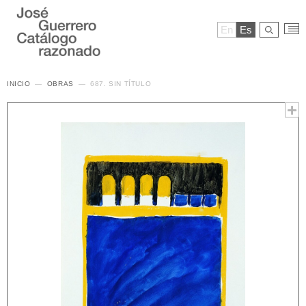
En
Es
INICIO
OBRAS
687. SIN TÍTULO