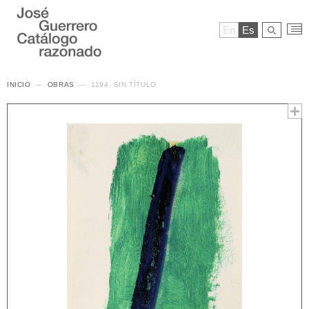
En
Es
INICIO
OBRAS
1194. SIN TÍTULO