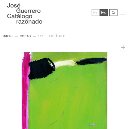
En
Es
INICIO
OBRAS
1240. SIN TÍTULO