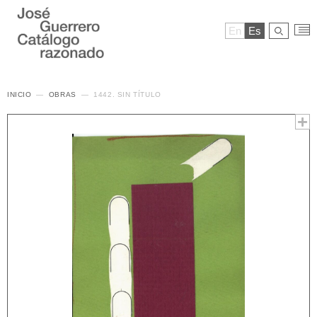
En
Es
INICIO
OBRAS
1442. SIN TÍTULO