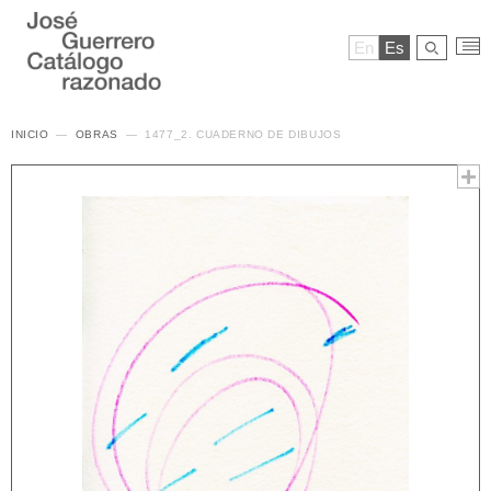
En
Es
INICIO
OBRAS
1477_2. CUADERNO DE DIBUJOS