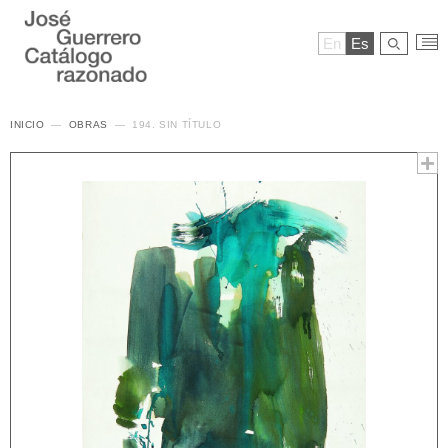
En
Es
INICIO
OBRAS
194. SIN TÍTULO