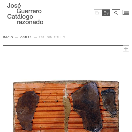
En
Es
INICIO
OBRAS
201. SIN TÍTULO