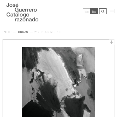
En
Es
INICIO
OBRAS
212. BURNING RED