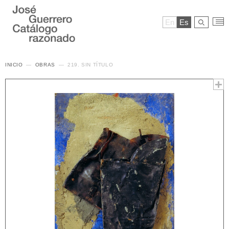
En
Es
INICIO
OBRAS
219. SIN TÍTULO