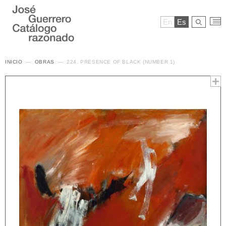
En
Es
INICIO
OBRAS
224. PRESENCE OF BLACK (NUMBER 1)