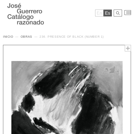
En
Es
INICIO
OBRAS
236. PRESENCE OF BLACK (NUMBER 1)