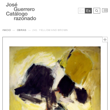
En
Es
INICIO
OBRAS
241. YELLOW AND BROWN