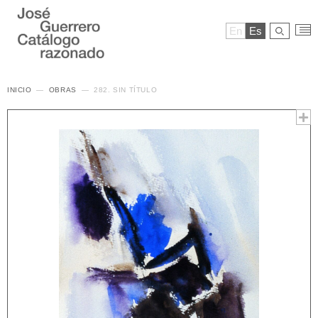
En
Es
INICIO
OBRAS
282. SIN TÍTULO