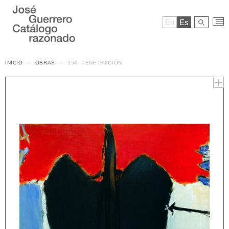
En
Es
INICIO
OBRAS
354. PENETRACIÓN