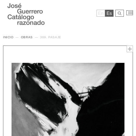
En
Es
INICIO
OBRAS
369. PASAJE