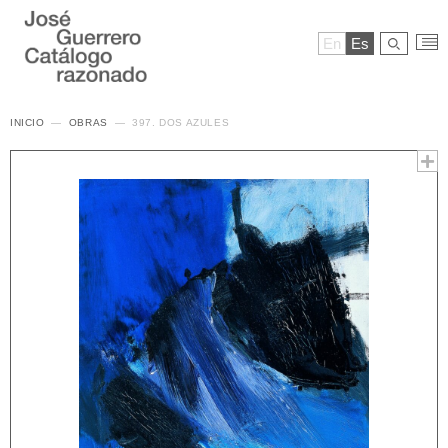
En
Es
INICIO
OBRAS
397. DOS AZULES