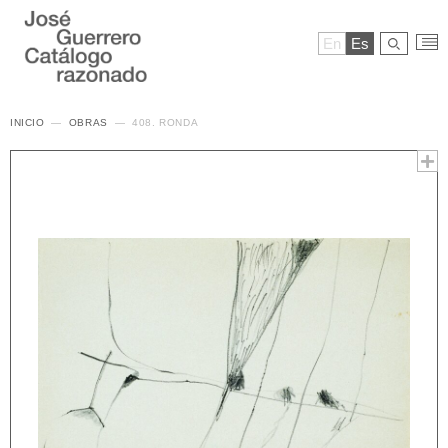
En
Es
INICIO
OBRAS
408. RONDA