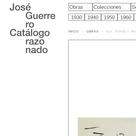
Obras
Colecciones
S
1930
1940
1950
1960
INICIO
OBRAS
414. TOROS Y P