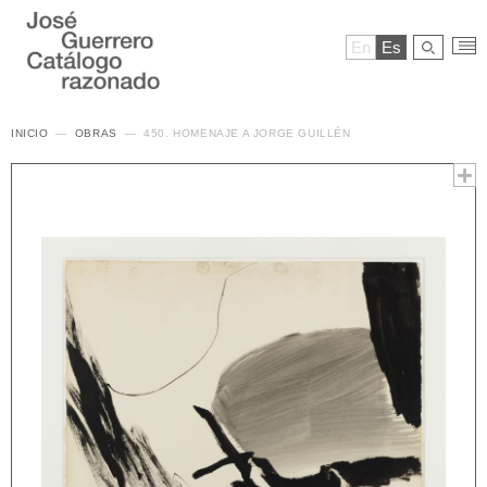
En
Es
INICIO
OBRAS
450. HOMENAJE A JORGE GUILLÉN