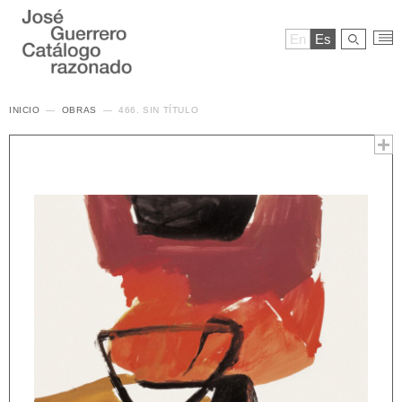
En
Es
INICIO
OBRAS
466. SIN TÍTULO