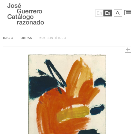
En
Es
INICIO
OBRAS
505. SIN TÍTULO