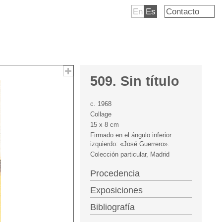
En
Es
Contacto
509. Sin título
c. 1968
Collage
15 x 8 cm
Firmado en el ángulo inferior
izquierdo: «José Guerrero».
Colección particular, Madrid
Procedencia
Exposiciones
Bibliografía