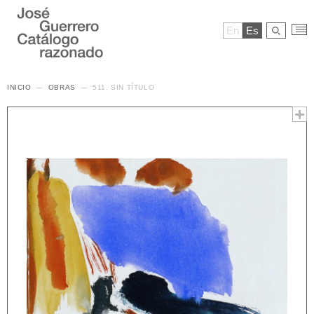
En
Es
INICIO
OBRAS
511. SIN TÍTULO