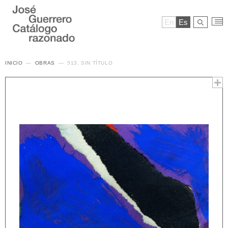
En
Es
INICIO
OBRAS
513. SIN TÍTULO