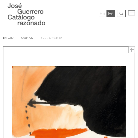
En
Es
INICIO
OBRAS
520. OFERTA