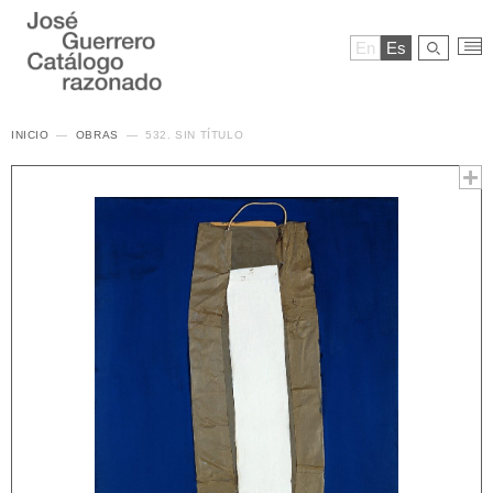
En
Es
INICIO
OBRAS
532. SIN TÍTULO