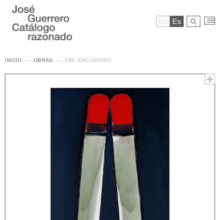
En
Es
INICIO
OBRAS
559. ENCUENTRO