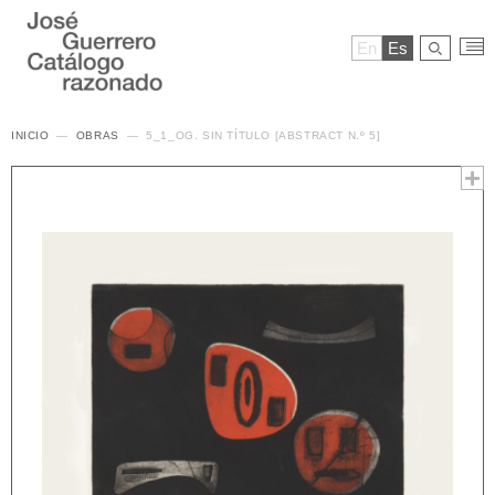
En
Es
INICIO
OBRAS
5_1_OG. SIN TÍTULO [ABSTRACT N.º 5]