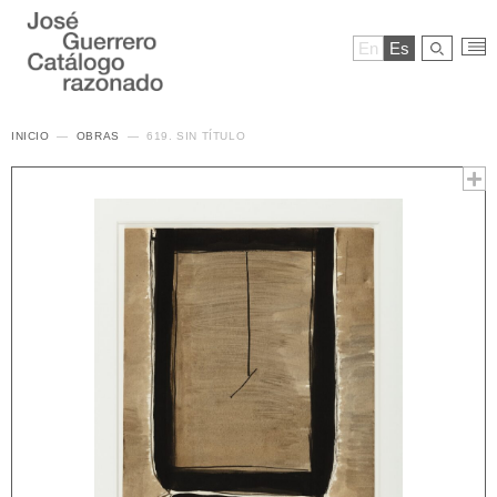
En
Es
INICIO
OBRAS
619. SIN TÍTULO