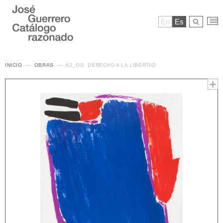
En
Es
INICIO
OBRAS
62_OG. DERECHO A LA LIBERTAD