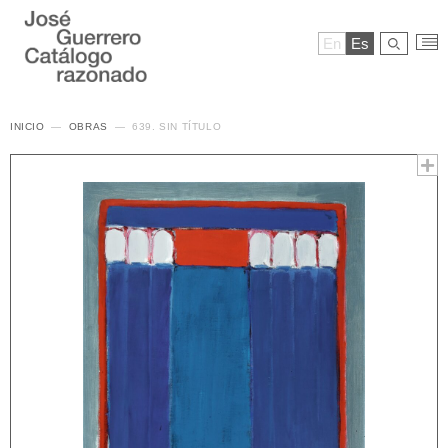
En
Es
INICIO
OBRAS
639. SIN TÍTULO