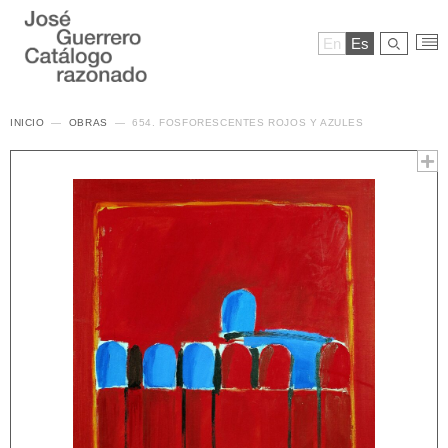
En
Es
INICIO
OBRAS
654. FOSFORESCENTES ROJOS Y AZULES