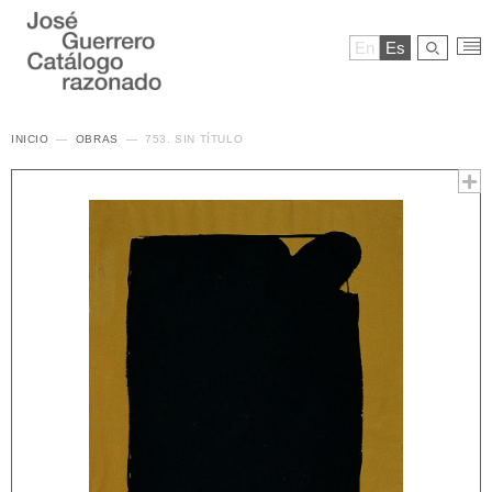
En
Es
INICIO
OBRAS
753. SIN TÍTULO