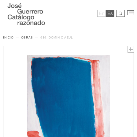
En
Es
INICIO
OBRAS
939. DOMINIO AZUL