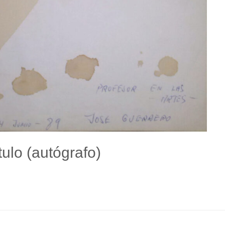
tulo (autógrafo)