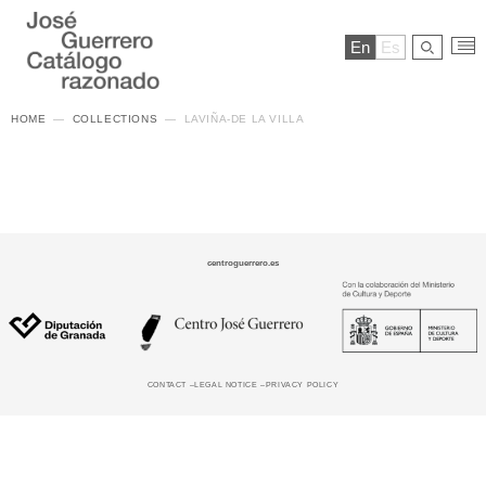
En
Es
HOME
COLLECTIONS
LAVIÑA-DE LA VILLA
centroguerrero.es
CONTACT –
LEGAL NOTICE –
PRIVACY POLICY