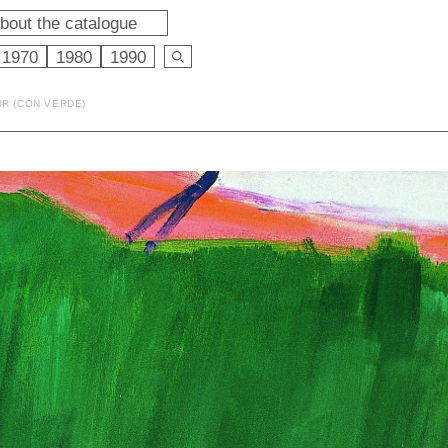
bout the catalogue
1970
1980
1990
UR (CON VERDE)