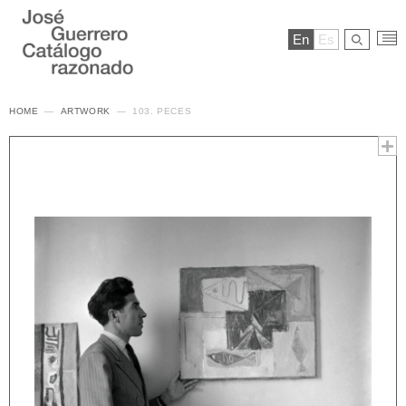
En
Es
HOME
ARTWORK
103. PECES