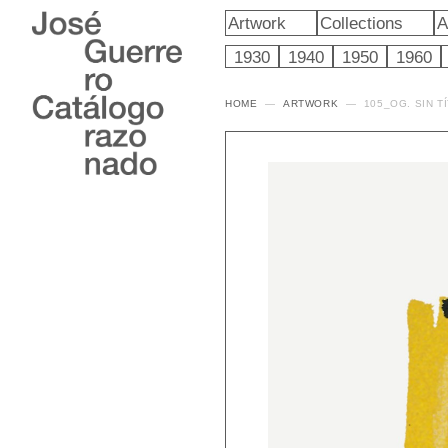
Artwork
Collections
A
1930
1940
1950
1960
HOME
ARTWORK
105_OG. SIN T