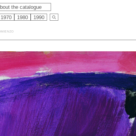
bout the catalogue
1970
1980
1990
COMIENZO