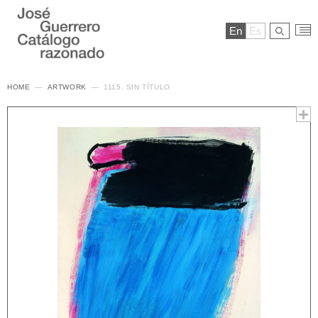
En
Es
HOME
ARTWORK
1115. SIN TÍTULO