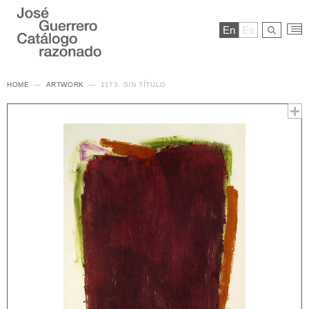
En
Es
HOME
ARTWORK
1173. SIN TÍTULO