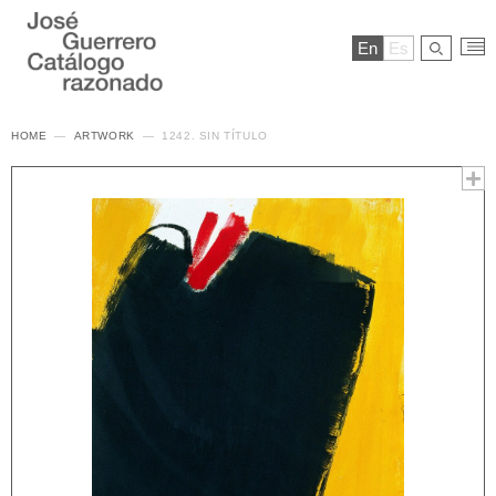
En
Es
HOME
ARTWORK
1242. SIN TÍTULO