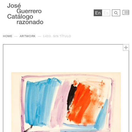
En
Es
HOME
ARTWORK
1433. SIN TÍTULO