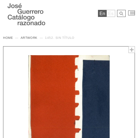
En
Es
HOME
ARTWORK
1452. SIN TÍTULO