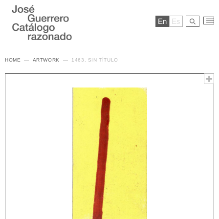
En
Es
HOME
ARTWORK
1463. SIN TÍTULO