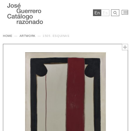
En
Es
HOME
ARTWORK
1505. ESQUINAS