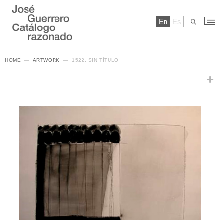
En
Es
HOME
ARTWORK
1522. SIN TÍTULO