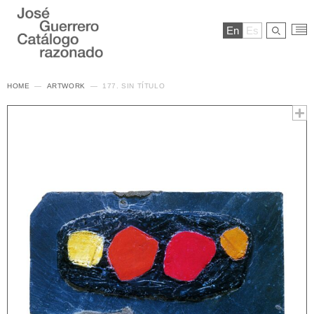
En
Es
HOME
ARTWORK
177. SIN TÍTULO