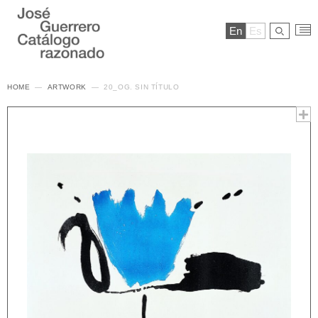
En
Es
HOME
ARTWORK
20_OG. SIN TÍTULO